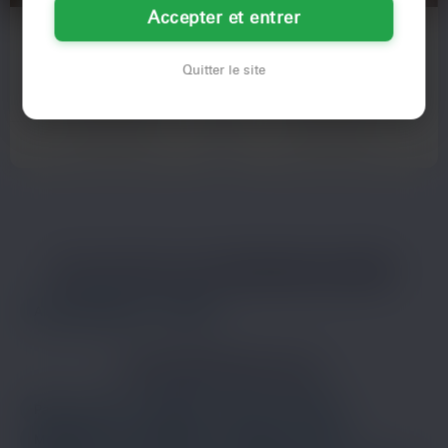
Accepter et entrer
Édith
Valérie
63 ans
48 ans
Quitter le site
Marseille
Marseille
Voir son profil
Voir son profil
LES AUTRES VILLES DE
BOUCHES-DU-RHÔNE
Aix-en-Provence
Toulon
LES PRINCIPALES VILLES
Paris
Lyon
Toulouse
Nice
Nantes
Montpellier
Strasbourg
Bordeaux
Lille