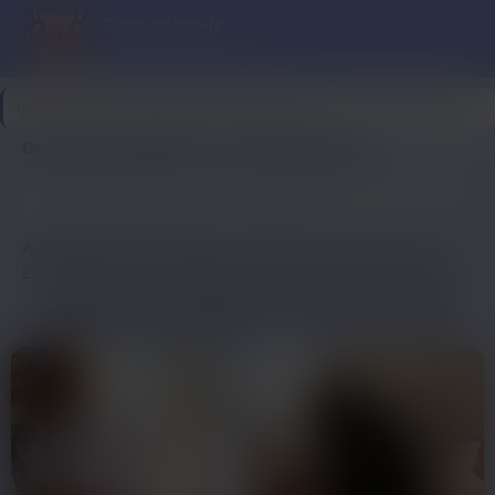
Gros-seins-fr
Les plus gros seins de France !
Gros-seins-fr
>
Bouches-du-Rhône
>
Marseille
Gros seins à Marseille — annonces vérifiés
12
1
Dernière connexion il y a 1h20
profils
nouveau ce mois
À Marseille, quand il s’agit de rencontres, ça bouge pas mal.
Les femmes à la forte poitrine sont nombreuses et bien dans
leur peau. Elles cherchent souvent des connexions
GROS SEINS DE MARSEILLE — PROFILS EN LIGNE
authentiques et pas forcément sérieuses. Pas besoin d’aller
loin pour trouver quelqu’un de cool avec qui passer du bon
temps.La communauté marseillaise sur le site est bien active.
Ici, tu croises des gens du coin qui sont ouverts à tout. Elles
cherchent un brin de complicité ou juste de quoi pimenter leur
quotidien. L’ambiance est décontractée et sans prise de
tête.L’avantage d’être à Marseille ? T’es à deux pas des
personnes que tu rencontres en ligne. Un petit message et