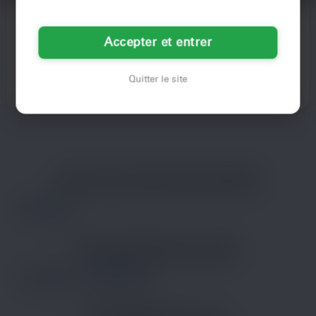
Chloé
Yara
24 ans
52 ans
Accepter et entrer
Besançon
Besançon
Quitter le site
Voir son profil
Voir son profil
LES VILLES DU DÉPARTEMENT
DOUBS
Besançon
LES DÉPARTEMENTS VOISINS
Haut-Rhin
Haute-Savoie
LES PRINCIPALES VILLES