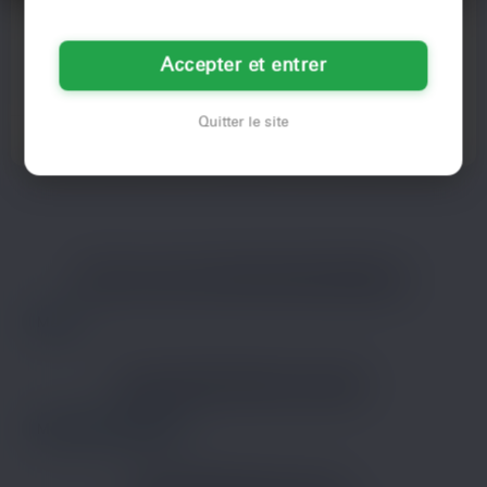
Yasmina
Solenne
24 ans
52 ans
Accepter et entrer
Metz
Metz
Quitter le site
Voir son profil
Voir son profil
LES VILLES DU DÉPARTEMENT
MOSELLE
Metz
LES DÉPARTEMENTS VOISINS
Meurthe-et-Moselle
LES PRINCIPALES VILLES