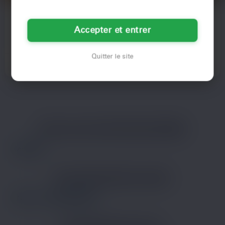
Alice
Clara
24 ans
41 ans
Accepter et entrer
Amiens
Amiens
Quitter le site
Voir son profil
Voir son profil
LES VILLES DU DÉPARTEMENT
SOMME
Amiens
LES DÉPARTEMENTS VOISINS
Nord
Seine-Maritime
LES PRINCIPALES VILLES